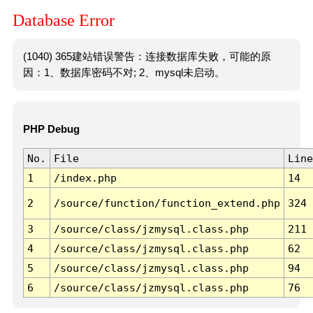
Database Error
(1040) 365建站错误警告：连接数据库失败，可能的原
因：1、数据库密码不对; 2、mysql未启动。
PHP Debug
No.
File
Line
1
/index.php
14
2
/source/function/function_extend.php
324
3
/source/class/jzmysql.class.php
211
4
/source/class/jzmysql.class.php
62
5
/source/class/jzmysql.class.php
94
6
/source/class/jzmysql.class.php
76