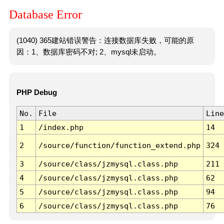
Database Error
(1040) 365建站错误警告：连接数据库失败，可能的原
因：1、数据库密码不对; 2、mysql未启动。
PHP Debug
No.
File
Line
1
/index.php
14
2
/source/function/function_extend.php
324
3
/source/class/jzmysql.class.php
211
4
/source/class/jzmysql.class.php
62
5
/source/class/jzmysql.class.php
94
6
/source/class/jzmysql.class.php
76