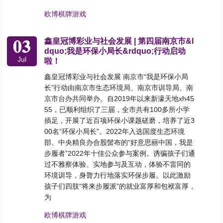
欧博棋牌游戏
03
鑫皇冠博彩业与社会发展 | 第四届南京市&l
dquo;我是环保小局长&rdquo;行动启动
Jul
啦！
鑫皇冠博彩业与社会发展 南京市“我是环保小局
长”行动由南京市生态环境局、南京市训导局、南
京市台办共同举办。自2019年以来新濠天地xh45
55，已顺利组织了三届，全市共有100多所小学
插足，开展了近百项环保小课题磋磨，培养了近3
00名“环保小局长”。2022年入选国度生态环境
部、中央精良办合股髻布的“好意思丽中国，我是
步履者”2022年十佳公众参与案例。诱骗孩子们通
过不雅察体验、实地参与及互动，体验不雷同的
环境训导，身膂力行地落实环保步履。以此激励
孩子们四肢“将来步履派”的就业富厚和包袱富厚，
为
欧博棋牌游戏