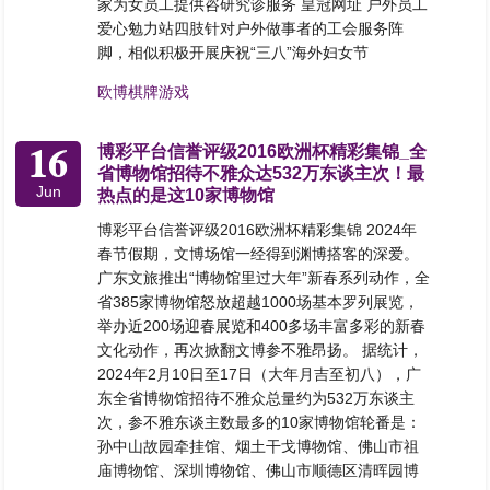
家为女员工提供咨研究诊服务 皇冠网址 户外员工
爱心勉力站四肢针对户外做事者的工会服务阵
脚，相似积极开展庆祝“三八”海外妇女节
欧博棋牌游戏
16
博彩平台信誉评级2016欧洲杯精彩集锦_全
省博物馆招待不雅众达532万东谈主次！最
Jun
热点的是这10家博物馆
博彩平台信誉评级2016欧洲杯精彩集锦 2024年
春节假期，文博场馆一经得到渊博搭客的深爱。
广东文旅推出“博物馆里过大年”新春系列动作，全
省385家博物馆怒放超越1000场基本罗列展览，
举办近200场迎春展览和400多场丰富多彩的新春
文化动作，再次掀翻文博参不雅昂扬。 据统计，
2024年2月10日至17日（大年月吉至初八），广
东全省博物馆招待不雅众总量约为532万东谈主
次，参不雅东谈主数最多的10家博物馆轮番是：
孙中山故园牵挂馆、烟土干戈博物馆、佛山市祖
庙博物馆、深圳博物馆、佛山市顺德区清晖园博