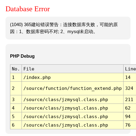
Database Error
(1040) 365建站错误警告：连接数据库失败，可能的原
因：1、数据库密码不对; 2、mysql未启动。
PHP Debug
No.
File
Line
1
/index.php
14
2
/source/function/function_extend.php
324
3
/source/class/jzmysql.class.php
211
4
/source/class/jzmysql.class.php
62
5
/source/class/jzmysql.class.php
94
6
/source/class/jzmysql.class.php
76