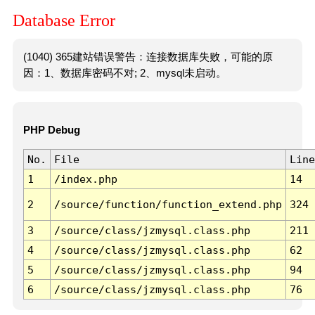
Database Error
(1040) 365建站错误警告：连接数据库失败，可能的原
因：1、数据库密码不对; 2、mysql未启动。
PHP Debug
No.
File
Line
1
/index.php
14
2
/source/function/function_extend.php
324
3
/source/class/jzmysql.class.php
211
4
/source/class/jzmysql.class.php
62
5
/source/class/jzmysql.class.php
94
6
/source/class/jzmysql.class.php
76