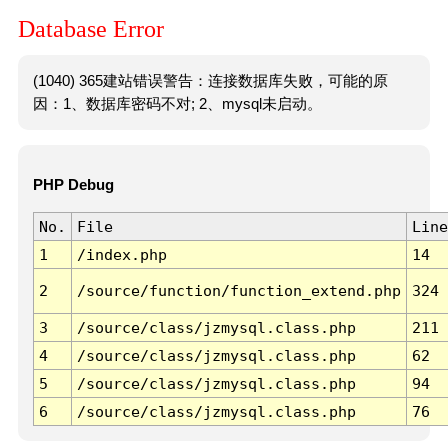
Database Error
(1040) 365建站错误警告：连接数据库失败，可能的原
因：1、数据库密码不对; 2、mysql未启动。
PHP Debug
No.
File
Line
1
/index.php
14
2
/source/function/function_extend.php
324
3
/source/class/jzmysql.class.php
211
4
/source/class/jzmysql.class.php
62
5
/source/class/jzmysql.class.php
94
6
/source/class/jzmysql.class.php
76