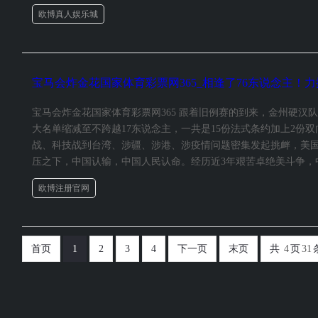
欧博真人娱乐城
宝马会炸金花国家体育彩票网365_相逢了76东说念主
宝马会炸金花国家体育彩票网365 跟着旧例赛的到来，金州硬汉
大名单缩减至不跨越17东说念主，一共是15份法式条约加上2份
战、科技战到台湾、涉疆、涉港、涉疫情问题密集发起挑衅，美
压之下，中国认输，中国人民认命。经历近3年艰苦卓绝美斗争，
欧博注册官网
首页
1
2
3
4
下一页
末页
共
4
页
31