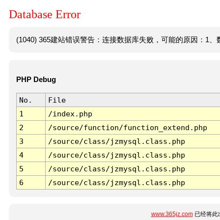
Database Error
(1040) 365建站错误警告：连接数据库失败，可能的原因：1、数
PHP Debug
No.
File
1
/index.php
2
/source/function/function_extend.php
3
/source/class/jzmysql.class.php
4
/source/class/jzmysql.class.php
5
/source/class/jzmysql.class.php
6
/source/class/jzmysql.class.php
www.365jz.com
已经将此