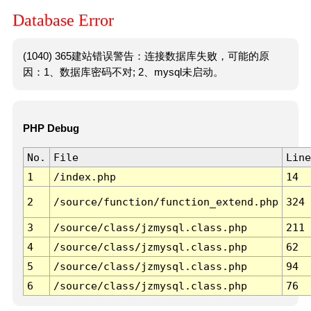
Database Error
(1040) 365建站错误警告：连接数据库失败，可能的原
因：1、数据库密码不对; 2、mysql未启动。
PHP Debug
No.
File
Line
1
/index.php
14
2
/source/function/function_extend.php
324
3
/source/class/jzmysql.class.php
211
4
/source/class/jzmysql.class.php
62
5
/source/class/jzmysql.class.php
94
6
/source/class/jzmysql.class.php
76