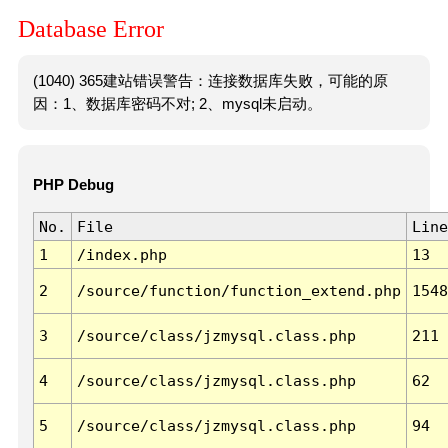
Database Error
(1040) 365建站错误警告：连接数据库失败，可能的原
因：1、数据库密码不对; 2、mysql未启动。
PHP Debug
No.
File
Line
1
/index.php
13
2
/source/function/function_extend.php
1548
3
/source/class/jzmysql.class.php
211
4
/source/class/jzmysql.class.php
62
5
/source/class/jzmysql.class.php
94