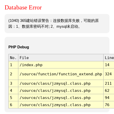
Database Error
(1040) 365建站错误警告：连接数据库失败，可能的原
因：1、数据库密码不对; 2、mysql未启动。
PHP Debug
No.
File
Line
1
/index.php
14
2
/source/function/function_extend.php
324
3
/source/class/jzmysql.class.php
211
4
/source/class/jzmysql.class.php
62
5
/source/class/jzmysql.class.php
94
6
/source/class/jzmysql.class.php
76