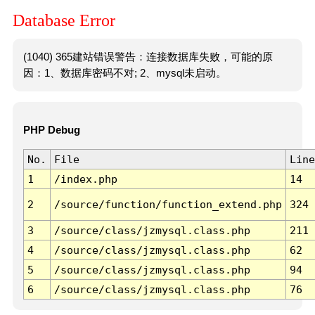
Database Error
(1040) 365建站错误警告：连接数据库失败，可能的原
因：1、数据库密码不对; 2、mysql未启动。
PHP Debug
No.
File
Line
1
/index.php
14
2
/source/function/function_extend.php
324
3
/source/class/jzmysql.class.php
211
4
/source/class/jzmysql.class.php
62
5
/source/class/jzmysql.class.php
94
6
/source/class/jzmysql.class.php
76