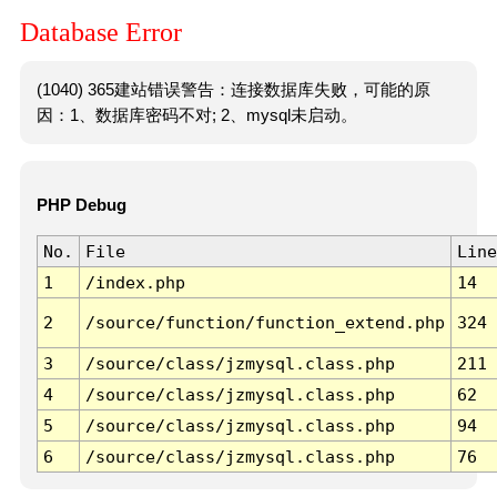
Database Error
(1040) 365建站错误警告：连接数据库失败，可能的原
因：1、数据库密码不对; 2、mysql未启动。
PHP Debug
No.
File
Line
1
/index.php
14
2
/source/function/function_extend.php
324
3
/source/class/jzmysql.class.php
211
4
/source/class/jzmysql.class.php
62
5
/source/class/jzmysql.class.php
94
6
/source/class/jzmysql.class.php
76