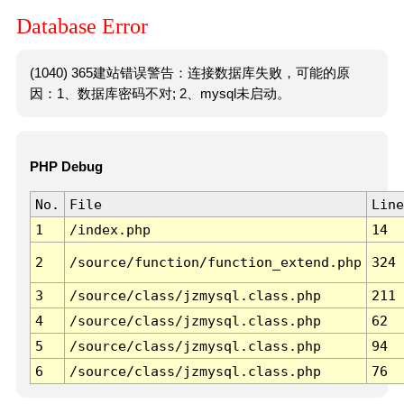
Database Error
(1040) 365建站错误警告：连接数据库失败，可能的原
因：1、数据库密码不对; 2、mysql未启动。
PHP Debug
No.
File
Line
1
/index.php
14
2
/source/function/function_extend.php
324
3
/source/class/jzmysql.class.php
211
4
/source/class/jzmysql.class.php
62
5
/source/class/jzmysql.class.php
94
6
/source/class/jzmysql.class.php
76