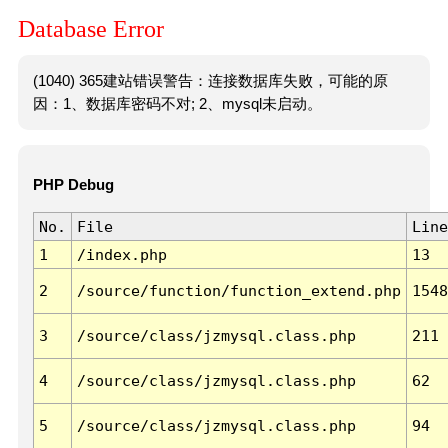
Database Error
(1040) 365建站错误警告：连接数据库失败，可能的原
因：1、数据库密码不对; 2、mysql未启动。
PHP Debug
No.
File
Line
1
/index.php
13
2
/source/function/function_extend.php
1548
3
/source/class/jzmysql.class.php
211
4
/source/class/jzmysql.class.php
62
5
/source/class/jzmysql.class.php
94