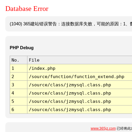
Database Error
(1040) 365建站错误警告：连接数据库失败，可能的原因：1、数
PHP Debug
No.
File
1
/index.php
2
/source/function/function_extend.php
3
/source/class/jzmysql.class.php
4
/source/class/jzmysql.class.php
5
/source/class/jzmysql.class.php
6
/source/class/jzmysql.class.php
www.365jz.com
已经将此