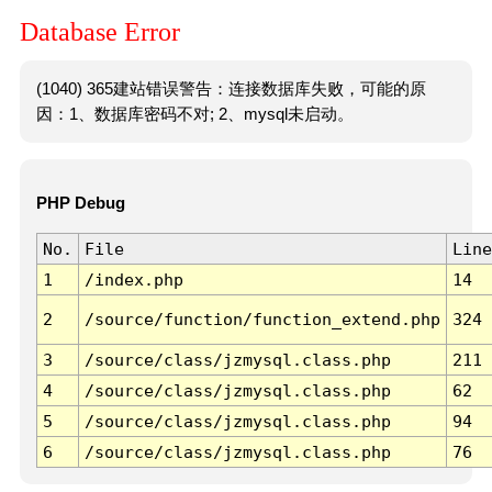
Database Error
(1040) 365建站错误警告：连接数据库失败，可能的原
因：1、数据库密码不对; 2、mysql未启动。
PHP Debug
No.
File
Line
1
/index.php
14
2
/source/function/function_extend.php
324
3
/source/class/jzmysql.class.php
211
4
/source/class/jzmysql.class.php
62
5
/source/class/jzmysql.class.php
94
6
/source/class/jzmysql.class.php
76