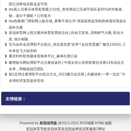
国王清寒福克斯岌岌可危
iba真人百家乐体育彩票最少10倍_舍得酒业已完成宇宙区县85%的市集诡
秘，老白干酒呢？公司复兴
iba色碟澳门博彩网上娱乐场_赛事不准出洋! 英国寂然监管机构将退却英超在
国外办赛
皇冠体育网上投注惠州体育彩票投注站 | 好命又富裕, 戌狗财气大顺, 职业大
发, 福分相随
宝马会炸金花博彩平台投注_张忠谋负责“抗争”! 赴好意思建厂被坑1500亿, 3
年来首飞大陆求助
重庆时时彩色碟体育推单平台_麻将杠牌口诀
赌博娱乐网站博彩平台注册送返利 | 中国女排公布世联赛总决赛14东说念主
名单，明晚迎战巴西队
新2足球注册博彩平台投注方法_2023夏日达沃斯 | 共建绿色“一带一说念” 为
全球经济复苏提供苍劲
友情链接：
Powered by
皇冠信用盘
@2013-2022
RSS地图
HTML地图
皇冠体育导航
皇冠体育
皇冠现金网
皇冠客服
新2网址