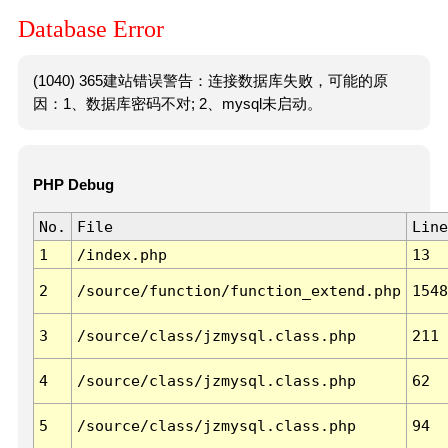
Database Error
(1040) 365建站错误警告：连接数据库失败，可能的原
因：1、数据库密码不对; 2、mysql未启动。
PHP Debug
No.
File
Line
1
/index.php
13
2
/source/function/function_extend.php
1548
3
/source/class/jzmysql.class.php
211
4
/source/class/jzmysql.class.php
62
5
/source/class/jzmysql.class.php
94