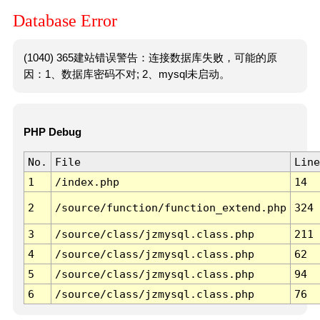
Database Error
(1040) 365建站错误警告：连接数据库失败，可能的原
因：1、数据库密码不对; 2、mysql未启动。
PHP Debug
No.
File
Line
1
/index.php
14
2
/source/function/function_extend.php
324
3
/source/class/jzmysql.class.php
211
4
/source/class/jzmysql.class.php
62
5
/source/class/jzmysql.class.php
94
6
/source/class/jzmysql.class.php
76