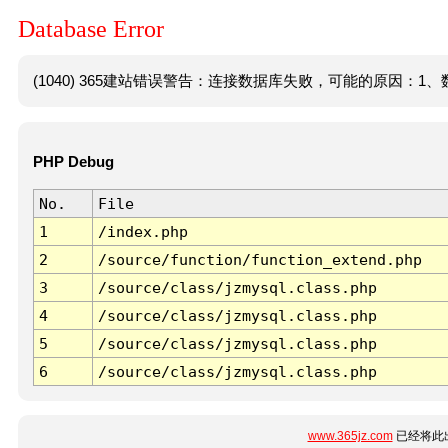
Database Error
(1040) 365建站错误警告：连接数据库失败，可能的原因：1、数
PHP Debug
No.
File
1
/index.php
2
/source/function/function_extend.php
3
/source/class/jzmysql.class.php
4
/source/class/jzmysql.class.php
5
/source/class/jzmysql.class.php
6
/source/class/jzmysql.class.php
www.365jz.com
已经将此