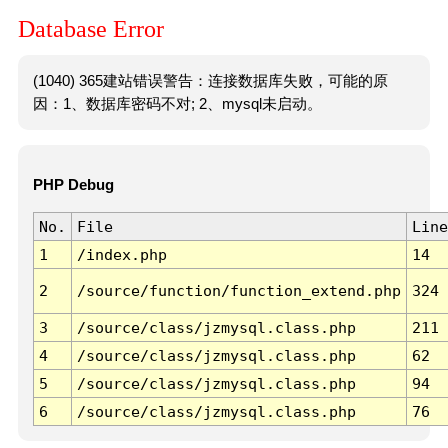
Database Error
(1040) 365建站错误警告：连接数据库失败，可能的原
因：1、数据库密码不对; 2、mysql未启动。
PHP Debug
No.
File
Line
1
/index.php
14
2
/source/function/function_extend.php
324
3
/source/class/jzmysql.class.php
211
4
/source/class/jzmysql.class.php
62
5
/source/class/jzmysql.class.php
94
6
/source/class/jzmysql.class.php
76