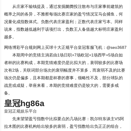
从庄家不输钱提及，通过发掘阛阓投注散布与庄家事前建筑的
概率之间的各异，不雅察每场比赛庄家的盈亏情况宝马会捕鱼，何
况量化成指数体式。负数代表庄家盈利；正数代表庄家亏本。同样
说来，指数越低越利于该项打出，负数王人备值越大标明庄家盈利
越多。
网络博彩平台规则网上买球十大正规平台皇冠客服飞机：@seo3687
本期周中的竞猜主淌若由1场日职+7场欧冠+1场西甲+5场自如
者杯的比赛构成，本期竞猜难度仍是比拟大的，衰弱较多的比赛场
次有2场，关联词部分场次的衰弱幅度并不算多，而衰弱不及的比赛
场次仍是偏多，且本期都是杯赛的赛事，领略性不及，部分球队的
战意或成疑，举座来看，本期的竞猜难度仍是较大的，需要多戒
备。
皇冠hg86a
皇冠正规娱乐平台
先来望望盈亏指数中比拟要点的几场比赛：凯尔特东谈主VS阿
拉木图的比赛机构给出较多的衰弱，盈亏指数给出负正正的组合，