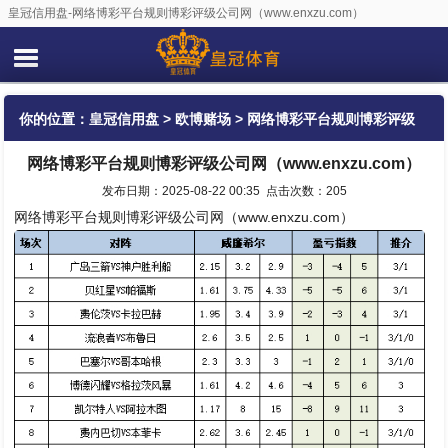
皇冠信用盘-网络博彩平台规则博彩评级公司网（www.enxzu.com）
你的位置：
皇冠信用盘
>
欧博赌场
> 网络博彩平台规则博彩评级
网络博彩平台规则博彩评级公司网（www.enxzu.com）
公司网（www.enxzu.com）
发布日期：2025-08-22 00:35 点击次数：205
网络博彩平台规则博彩评级公司网（www.enxzu.com）