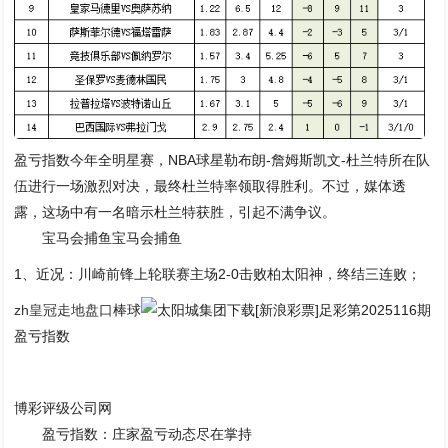
盈亏指数今年全明星赛，NBA球星勒布朗-詹姆斯凯文-杜兰特所在队
伍进行一场激烈对决，最终杜兰特率领取得胜利。不过，媒体透
露，这场中有一名暗示杜兰特获胜，引起不满争议。
宝马会捕鱼宝马会捕鱼
1、近况：川崎前锋上轮联赛主场2-0击败柏太阳神，终结三连败；
zh皇冠走地盘口
棒球
[新浪彩票]足彩第2025116期
盈亏指数
博彩评级公司网
盈亏指数：庄家盈亏动态尽在掌持