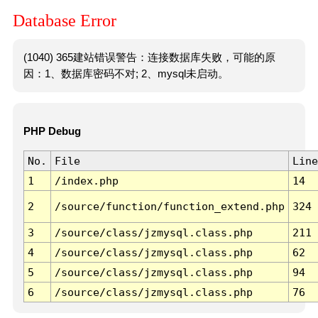
Database Error
(1040) 365建站错误警告：连接数据库失败，可能的原
因：1、数据库密码不对; 2、mysql未启动。
PHP Debug
No.
File
Line
1
/index.php
14
2
/source/function/function_extend.php
324
3
/source/class/jzmysql.class.php
211
4
/source/class/jzmysql.class.php
62
5
/source/class/jzmysql.class.php
94
6
/source/class/jzmysql.class.php
76