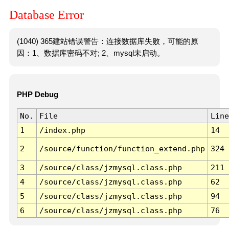
Database Error
(1040) 365建站错误警告：连接数据库失败，可能的原
因：1、数据库密码不对; 2、mysql未启动。
PHP Debug
No.
File
Line
1
/index.php
14
2
/source/function/function_extend.php
324
3
/source/class/jzmysql.class.php
211
4
/source/class/jzmysql.class.php
62
5
/source/class/jzmysql.class.php
94
6
/source/class/jzmysql.class.php
76