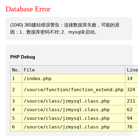
Database Error
(1040) 365建站错误警告：连接数据库失败，可能的原
因：1、数据库密码不对; 2、mysql未启动。
PHP Debug
No.
File
Line
1
/index.php
14
2
/source/function/function_extend.php
324
3
/source/class/jzmysql.class.php
211
4
/source/class/jzmysql.class.php
62
5
/source/class/jzmysql.class.php
94
6
/source/class/jzmysql.class.php
76