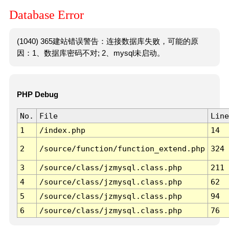
Database Error
(1040) 365建站错误警告：连接数据库失败，可能的原
因：1、数据库密码不对; 2、mysql未启动。
PHP Debug
No.
File
Line
1
/index.php
14
2
/source/function/function_extend.php
324
3
/source/class/jzmysql.class.php
211
4
/source/class/jzmysql.class.php
62
5
/source/class/jzmysql.class.php
94
6
/source/class/jzmysql.class.php
76