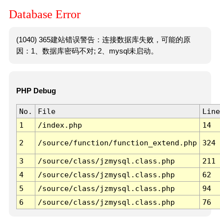
Database Error
(1040) 365建站错误警告：连接数据库失败，可能的原
因：1、数据库密码不对; 2、mysql未启动。
PHP Debug
No.
File
Line
1
/index.php
14
2
/source/function/function_extend.php
324
3
/source/class/jzmysql.class.php
211
4
/source/class/jzmysql.class.php
62
5
/source/class/jzmysql.class.php
94
6
/source/class/jzmysql.class.php
76