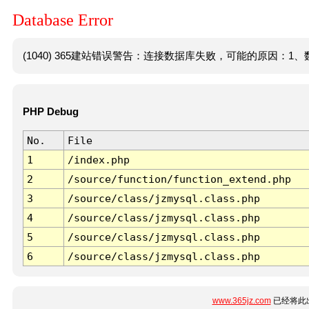
Database Error
(1040) 365建站错误警告：连接数据库失败，可能的原因：1、数
PHP Debug
No.
File
1
/index.php
2
/source/function/function_extend.php
3
/source/class/jzmysql.class.php
4
/source/class/jzmysql.class.php
5
/source/class/jzmysql.class.php
6
/source/class/jzmysql.class.php
www.365jz.com
已经将此